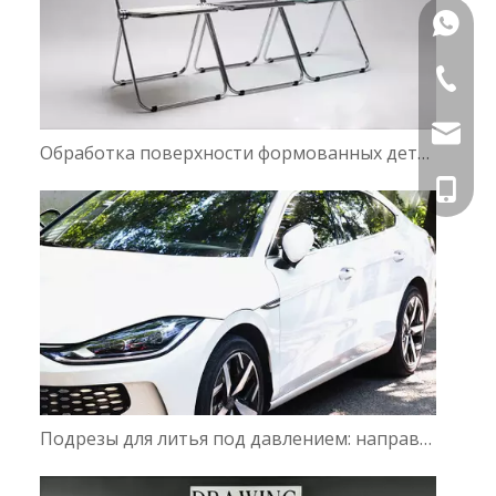
+86133
+86-576
Info@tz
Обработка поверхности формованных деталей по SPI и VDI
Elva@tz
+86-133
Подрезы для литья под давлением: направляющие, подъемники или вставки?