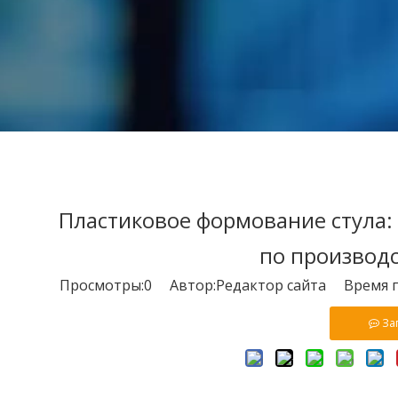
Пластиковое формование стула:
по производс
Просмотры:
0
Автор:Pедактор сайта Время пу
За