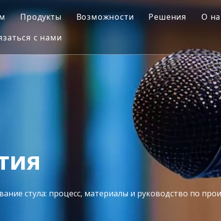
м
Продукты
Возможности
Решения
О на
язаться с нами
Автомобильная плесень
Дизайн пресс-формы
Выдувная фор
Пресс-форма для деталей мотоциклов
3D-печать
Вставить форм
Ч
Медицинская форма
Обработка с ЧПУ
Пластиковая л
Пресс-форма для уличной мебели
Изготовление пресс-форм
ПЭТ-преформа
Контроль качества
Бытовая форма
Литье под давлением
тия
Бытовая техника Плесень
ание стула: процесс, материалы и руководство по прои
Выдувная форма