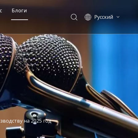
с
Блоги
Pусский
ма
Профиль компании
Блоги
English
العربية
у
асто задаваемые вопросы
Случаи
Français
итьевая форма
Видео
Español
Português
简体中文
зводству на 2025 год