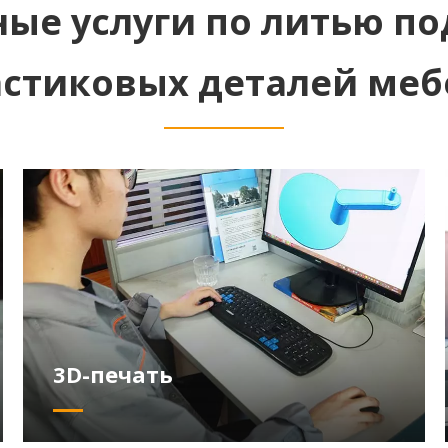
ые услуги по литью п
астиковых деталей меб
3D-печать