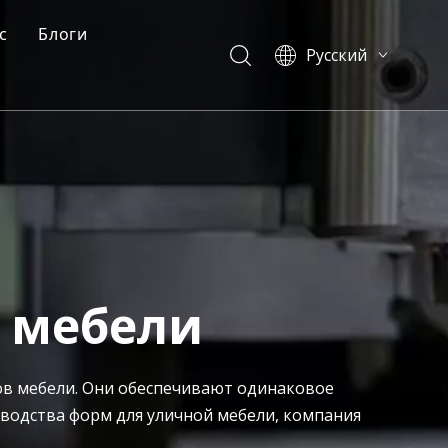
с
Блоги
Pусский
ма
Профиль компании
Блоги
English
العربية
у
асто задаваемые вопросы
Случаи
Français
итьевая форма
Видео
Español
Português
简体中文
 мебели
ов мебели. Они обеспечивают одинаковое
зводства форм для уличной мебели, компания