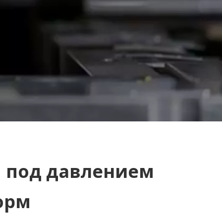
я под давлением
орм