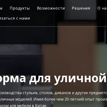
м
Продукты
Возможности
Решения
О на
язаться с нами
Автомобильная плесень
Дизайн пресс-формы
Выдувная фор
Пресс-форма для деталей мотоциклов
3D-печать
Вставить форм
Ч
Медицинская форма
Обработка с ЧПУ
Пластиковая л
Пресс-форма для уличной мебели
Изготовление пресс-форм
ПЭТ-преформа
Контроль качества
Бытовая форма
Литье под давлением
орма для уличной
Бытовая техника Плесень
изводства стульев, столов, диванов и других предмет
Выдувная форма
азличных моделей. Имея более чем 20-летний опыт прои
рм для мебели в Китае.